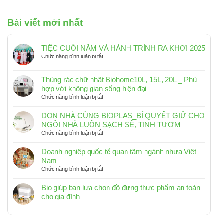
Bài viết mới nhất
TIỆC CUỐI NĂM VÀ HÀNH TRÌNH RA KHƠI 2025
ở
Chức năng bình luận bị tắt
TIỆC
CUỐI
Thùng rác chữ nhật Biohome10L, 15L, 20L _ Phù
NĂM
hợp với không gian sống hiện đại
VÀ
ở
Chức năng bình luận bị tắt
HÀNH
Thùng
TRÌNH
rác
RA
DỌN NHÀ CÙNG BIOPLAS_BÍ QUYẾT GIỮ CHO
chữ
KHƠI
NGÔI NHÀ LUÔN SẠCH SẼ, TINH TƯƠM
nhật
2025
ở
Chức năng bình luận bị tắt
Biohome10L,
DỌN
15L,
NHÀ
Doanh nghiệp quốc tế quan tâm ngành nhựa Việt
20L
CÙNG
Nam
_
BIOPLAS_BÍ
ở
Chức năng bình luận bị tắt
Phù
QUYẾT
Doanh
hợp
GIỮ
nghiệp
Bio giúp bạn lựa chọn đồ đựng thực phẩm an toàn
với
CHO
quốc
cho gia đình
không
NGÔI
tế
Không
gian
NHÀ
quan
có
sống
LUÔN