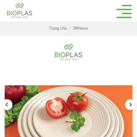
Bỏ
qua
nội
dung
Trang chủ
/
3RHome