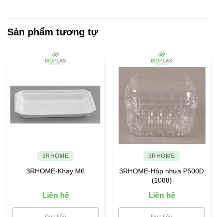
tâm
hiện
bình
SẠCH
ngành
đại
luận
SẼ,
nhựa
ở
TINH
Việt
Bio
Sản phẩm tương tự
TƯƠM
Nam
giúp
bạn
lựa
chọn
đồ
đựng
thực
phẩm
an
toàn
cho
gia
đình
3RHOME
3RHOME
3RHOME-Khay M6
3RHOME-Hộp nhựa P500D
(1088)
Liên hệ
Liên hệ
Đọc tiếp
Đọc tiếp