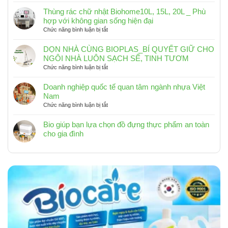
CUỐI
Thùng rác chữ nhật Biohome10L, 15L, 20L _ Phù
NĂM
hợp với không gian sống hiện đại
VÀ
ở
Chức năng bình luận bị tắt
HÀNH
Thùng
TRÌNH
rác
RA
DỌN NHÀ CÙNG BIOPLAS_BÍ QUYẾT GIỮ CHO
chữ
KHƠI
NGÔI NHÀ LUÔN SẠCH SẼ, TINH TƯƠM
nhật
2025
ở
Chức năng bình luận bị tắt
Biohome10L,
DỌN
15L,
NHÀ
Doanh nghiệp quốc tế quan tâm ngành nhựa Việt
20L
CÙNG
Nam
_
BIOPLAS_BÍ
ở
Chức năng bình luận bị tắt
Phù
QUYẾT
Doanh
hợp
GIỮ
nghiệp
Bio giúp bạn lựa chọn đồ đựng thực phẩm an toàn
với
CHO
quốc
cho gia đình
không
NGÔI
tế
Không
gian
NHÀ
quan
có
sống
LUÔN
tâm
hiện
bình
SẠCH
ngành
đại
luận
SẼ,
nhựa
ở
TINH
Việt
Bio
TƯƠM
Nam
giúp
bạn
lựa
chọn