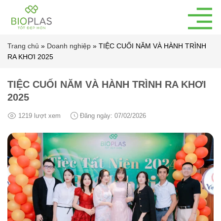
Bỏ
qua
nội
dung
Trang chủ
»
Doanh nghiệp
»
TIỆC CUỐI NĂM VÀ HÀNH TRÌNH
RA KHƠI 2025
TIỆC CUỐI NĂM VÀ HÀNH TRÌNH RA KHƠI
2025
1219 lượt xem
Đăng ngày: 07/02/2026