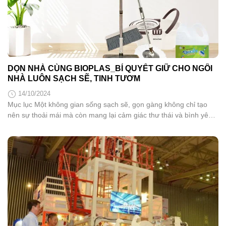
DỌN NHÀ CÙNG BIOPLAS_BÍ QUYẾT GIỮ CHO NGÔI
NHÀ LUÔN SẠCH SẼ, TINH TƯƠM
14/10/2024
Mục lục Một không gian sống sạch sẽ, gọn gàng không chỉ tạo
nên sự thoải mái mà còn mang lại cảm giác thư thái và bình yên
cho tâm hồn. Để duy trì điều này, Bioplas đã mang đến giải pháp
vệ sinh tối ưu với các sản phẩm chất lượng, giúp việc dọn...