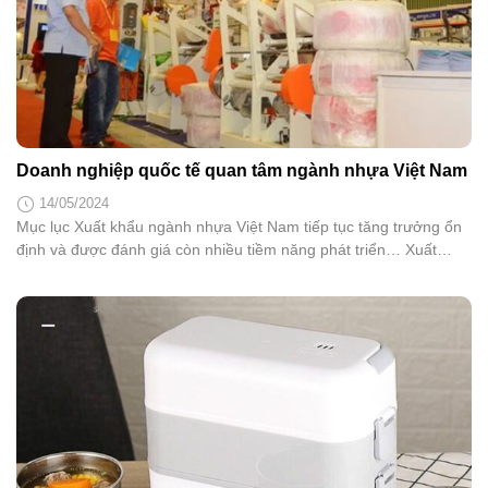
Doanh nghiệp quốc tế quan tâm ngành nhựa Việt Nam
14/05/2024
Mục lục Xuất khẩu ngành nhựa Việt Nam tiếp tục tăng trưởng ổn
định và được đánh giá còn nhiều tiềm năng phát triển… Xuất
khẩu ngành nhựa Việt Nam tiếp tục tăng trưởng ổn định và được
đánh giá còn nhiều tiềm năng phát triển. Điều này dẫn đến các
nhà cung cấp máy...