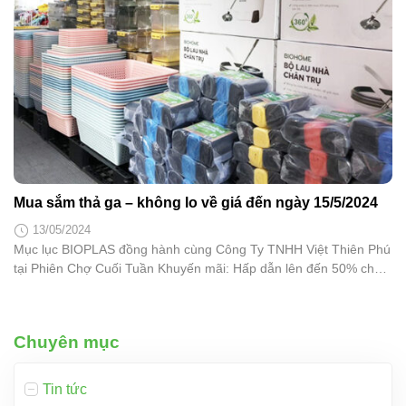
Mua sắm thả ga – không lo về giá đến ngày 15/5/2024
13/05/2024
Mục lục BIOPLAS đồng hành cùng Công Ty TNHH Việt Thiên Phú
tại Phiên Chợ Cuối Tuần Khuyến mãi: Hấp dẫn lên đến 50% cho
tất cả sản phẩm gia dụng BIOPLAS Thời gian: Từ 07h – 21h ngày
03 – 05/03/2023 Địa điểm: Chung Cư IDICO Tân Phú tại 262/15 –
17 Luỹ Bán Bích, P. Hoà Thạnh,...
Chuyên mục
Tin tức