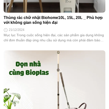
Thùng rác chữ nhật Biohome10L, 15L, 20L _ Phù hợp
với không gian sống hiện đại
21/12/2024
Mục lục Trong cuộc sống hiện đại, các sản phẩm gia dụng không
chỉ đơn thuần đáp ứng nhu cầu sử dụng mà còn phải đảm bảo
tính thẩm mỹ, tiện ích. Thùng rác chữ nhật Biohome có lõi đi kèm
là sự lựa chọn tối ưu cho mọi không gian sống. Hãy cùng tìm...