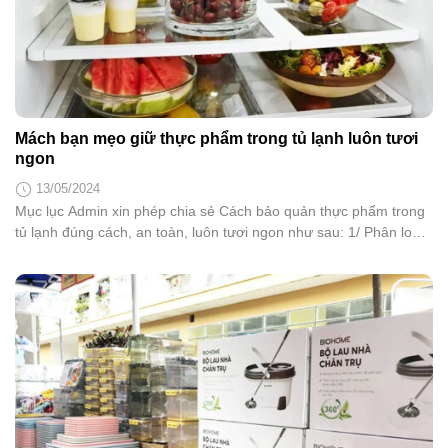
Mách bạn mẹo giữ thực phẩm trong tủ lạnh luôn tươi
ngon
13/05/2024
Mục lục Admin xin phép chia sẻ Cách bảo quản thực phẩm trong
tủ lạnh đúng cách, an toàn, luôn tươi ngon như sau: 1/ Phân loại
và đóng gói thực phẩm trước khi cho vào tủ lạnh Đối với thực
phẩm tươi sống (thịt, cá, hải sản) Đầu tiên, sau khi mua thực
phẩm...