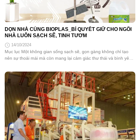
DỌN NHÀ CÙNG BIOPLAS_BÍ QUYẾT GIỮ CHO NGÔI
NHÀ LUÔN SẠCH SẼ, TINH TƯƠM
14/10/2024
Mục lục Một không gian sống sạch sẽ, gọn gàng không chỉ tạo
nên sự thoải mái mà còn mang lại cảm giác thư thái và bình yên
cho tâm hồn. Để duy trì điều này, Bioplas đã mang đến giải pháp
vệ sinh tối ưu với các sản phẩm chất lượng, giúp việc dọn...