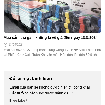
Mua sắm thả ga – không lo về giá đến ngày 15/5/2024
13/05/2024
Mục lục BIOPLAS đồng hành cùng Công Ty TNHH Việt Thiên Phú
tại Phiên Chợ Cuối Tuần Khuyến mãi: Hấp dẫn lên đến 50% cho
tất cả sản phẩm gia dụng BIOPLAS Thời gian: Từ 07h – 21h ngày
03 – 05/03/2023 Địa điểm: Chung Cư IDICO Tân Phú tại 262/15 –
17 Luỹ Bán Bích, P. Hoà Thạnh,...
Để lại một bình luận
Email của bạn sẽ không được hiển thị công khai.
Các trường bắt buộc được đánh dấu
*
Bình luận
*