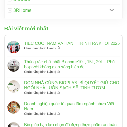
3RHome
Bài viết mới nhất
TIỆC CUỐI NĂM VÀ HÀNH TRÌNH RA KHƠI 2025
ở
Chức năng bình luận bị tắt
TIỆC
CUỐI
Thùng rác chữ nhật Biohome10L, 15L, 20L _ Phù
NĂM
hợp với không gian sống hiện đại
VÀ
ở
Chức năng bình luận bị tắt
HÀNH
Thùng
TRÌNH
rác
RA
DỌN NHÀ CÙNG BIOPLAS_BÍ QUYẾT GIỮ CHO
chữ
KHƠI
NGÔI NHÀ LUÔN SẠCH SẼ, TINH TƯƠM
nhật
2025
ở
Chức năng bình luận bị tắt
Biohome10L,
DỌN
15L,
NHÀ
Doanh nghiệp quốc tế quan tâm ngành nhựa Việt
20L
CÙNG
Nam
_
BIOPLAS_BÍ
ở
Chức năng bình luận bị tắt
Phù
QUYẾT
Doanh
hợp
GIỮ
nghiệp
Bio giúp bạn lựa chọn đồ đựng thực phẩm an toàn
với
CHO