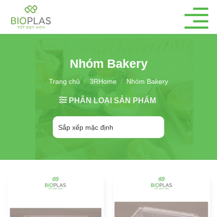
Bỏ
qua
nội
dung
Nhóm Bakery
Trang chủ
/
3RHome
/
Nhóm Bakery
PHÂN LOẠI SẢN PHẨM