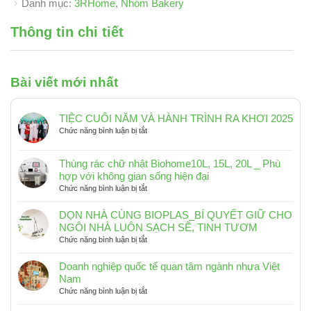
Danh mục:
3RHome
,
Nhóm Bakery
Thông tin chi tiết
Bài viết mới nhất
TIỆC CUỐI NĂM VÀ HÀNH TRÌNH RA KHƠI 2025
ở
Chức năng bình luận bị tắt
TIỆC
CUỐI
Thùng rác chữ nhật Biohome10L, 15L, 20L _ Phù
NĂM
hợp với không gian sống hiện đại
VÀ
ở
Chức năng bình luận bị tắt
HÀNH
Thùng
TRÌNH
rác
RA
DỌN NHÀ CÙNG BIOPLAS_BÍ QUYẾT GIỮ CHO
chữ
KHƠI
NGÔI NHÀ LUÔN SẠCH SẼ, TINH TƯƠM
nhật
2025
ở
Chức năng bình luận bị tắt
Biohome10L,
DỌN
15L,
NHÀ
Doanh nghiệp quốc tế quan tâm ngành nhựa Việt
20L
CÙNG
Nam
_
BIOPLAS_BÍ
ở
Chức năng bình luận bị tắt
Phù
QUYẾT
Doanh
hợp
GIỮ