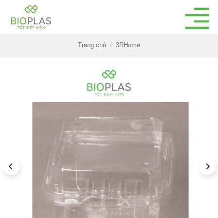
Bỏ
qua
nội
dung
Trang chủ
/
3RHome