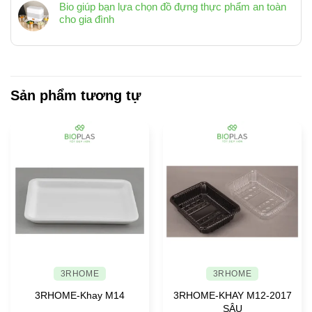
nghiệp
Bio giúp bạn lựa chọn đồ đựng thực phẩm an toàn
với
CHO
quốc
cho gia đình
không
NGÔI
tế
Không
gian
NHÀ
quan
có
sống
LUÔN
tâm
hiện
bình
SẠCH
ngành
đại
luận
SẼ,
nhựa
ở
TINH
Việt
Bio
Sản phẩm tương tự
TƯƠM
Nam
giúp
bạn
lựa
chọn
đồ
đựng
thực
phẩm
an
toàn
cho
gia
đình
3RHOME
3RHOME
3RHOME-Khay M14
3RHOME-KHAY M12-2017
SÂU