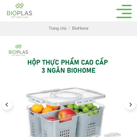
Bỏ
qua
nội
dung
Trang chủ
/
BioHome