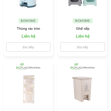
toàn
cho
gia
đình
BIOHOME
BIOHOME
Thùng rác tròn
Ghế xếp
Liên hệ
Liên hệ
Đọc tiếp
Đọc tiếp