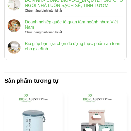
DỌN NHÀ CÙNG BIOPLAS_BÍ QUYẾT GIỮ CHO
chữ
KHƠI
NGÔI NHÀ LUÔN SẠCH SẼ, TINH TƯƠM
nhật
2025
ở
Chức năng bình luận bị tắt
Biohome10L,
DỌN
15L,
NHÀ
Doanh nghiệp quốc tế quan tâm ngành nhựa Việt
20L
CÙNG
Nam
_
BIOPLAS_BÍ
ở
Chức năng bình luận bị tắt
Phù
QUYẾT
Doanh
hợp
GIỮ
nghiệp
Bio giúp bạn lựa chọn đồ đựng thực phẩm an toàn
với
CHO
quốc
cho gia đình
không
NGÔI
tế
Không
gian
NHÀ
quan
có
sống
LUÔN
tâm
hiện
bình
SẠCH
ngành
đại
luận
SẼ,
nhựa
ở
TINH
Việt
Bio
Sản phẩm tương tự
TƯƠM
Nam
giúp
bạn
lựa
chọn
đồ
đựng
thực
phẩm
an