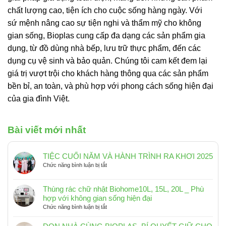
chất lượng cao, tiện ích cho cuộc sống hàng ngày. Với
sứ mệnh nâng cao sự tiện nghi và thẩm mỹ cho không
gian sống, Bioplas cung cấp đa dạng các sản phẩm gia
dụng, từ đồ dùng nhà bếp, lưu trữ thực phẩm, đến các
dụng cụ vệ sinh và bảo quản. Chúng tôi cam kết đem lại
giá trị vượt trội cho khách hàng thông qua các sản phẩm
bền bỉ, an toàn, và phù hợp với phong cách sống hiện đại
của gia đình Việt.
Bài viết mới nhất
TIỆC CUỐI NĂM VÀ HÀNH TRÌNH RA KHƠI 2025
ở
Chức năng bình luận bị tắt
TIỆC
CUỐI
Thùng rác chữ nhật Biohome10L, 15L, 20L _ Phù
NĂM
hợp với không gian sống hiện đại
VÀ
ở
Chức năng bình luận bị tắt
HÀNH
Thùng
TRÌNH
rác
RA