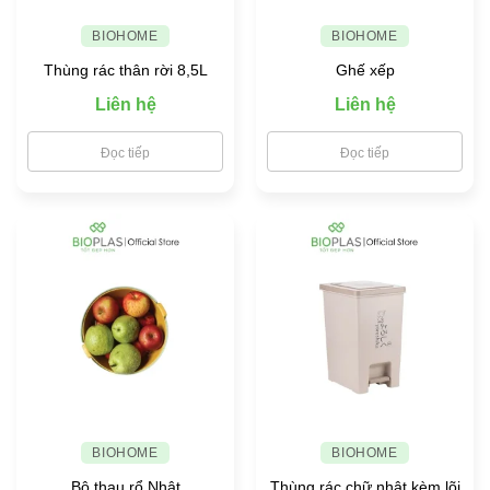
đình
BIOHOME
BIOHOME
Thùng rác thân rời 8,5L
Ghế xếp
Liên hệ
Liên hệ
Đọc tiếp
Đọc tiếp
BIOHOME
BIOHOME
Bộ thau rổ Nhật
Thùng rác chữ nhật kèm lõi