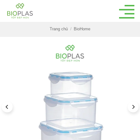
Bỏ
qua
nội
dung
Trang chủ
/
BioHome