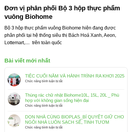
Đơn vị phân phối Bộ 3 hộp thực phẩm
vuông Biohome
Bộ 3 hộp thực phẩm vuông Biohome hiện đang được
phân phối tại hệ thống siêu thị Bách Hoá Xanh, Aeon,
Lottemart,… trên toàn quốc
Bài viết mới nhất
TIỆC CUỐI NĂM VÀ HÀNH TRÌNH RA KHƠI 2025
ở
Chức năng bình luận bị tắt
TIỆC
CUỐI
Thùng rác chữ nhật Biohome10L, 15L, 20L _ Phù
NĂM
hợp với không gian sống hiện đại
VÀ
ở
Chức năng bình luận bị tắt
HÀNH
Thùng
TRÌNH
rác
RA
DỌN NHÀ CÙNG BIOPLAS_BÍ QUYẾT GIỮ CHO
chữ
KHƠI
NGÔI NHÀ LUÔN SẠCH SẼ, TINH TƯƠM
nhật
2025
ở
Chức năng bình luận bị tắt
Biohome10L,