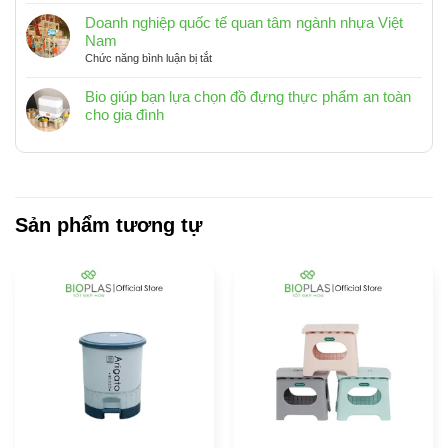
DỌN
15L,
NHÀ
Doanh nghiệp quốc tế quan tâm ngành nhựa Việt
20L
CÙNG
Nam
_
BIOPLAS_BÍ
ở
Chức năng bình luận bị tắt
Phù
QUYẾT
Doanh
hợp
GIỮ
nghiệp
Bio giúp bạn lựa chọn đồ đựng thực phẩm an toàn
với
CHO
quốc
cho gia đình
không
NGÔI
tế
Không
gian
NHÀ
quan
có
sống
LUÔN
tâm
hiện
bình
SẠCH
ngành
đại
luận
SẼ,
nhựa
ở
TINH
Việt
Bio
Sản phẩm tương tự
TƯƠM
Nam
giúp
bạn
lựa
chọn
đồ
đựng
thực
phẩm
an
toàn
cho
gia