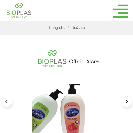
Bỏ
qua
nội
dung
Trang chủ
/
BioCare