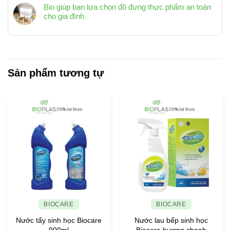
GIỮ
nghiệp
Bio giúp bạn lựa chọn đồ đựng thực phẩm an toàn
với
CHO
quốc
cho gia đình
không
NGÔI
tế
Không
gian
NHÀ
quan
có
sống
LUÔN
tâm
hiện
bình
SẠCH
ngành
đại
luận
SẼ,
nhựa
ở
TINH
Việt
Bio
Sản phẩm tương tự
TƯƠM
Nam
giúp
bạn
lựa
chọn
đồ
đựng
thực
phẩm
an
toàn
cho
gia
đình
BIOCARE
BIOCARE
Nước tẩy sinh học Biocare
Nước lau bếp sinh học
900ml
Biocare hương chanh