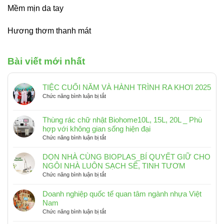
Mềm mịn da tay
Hương thơm thanh mát
Bài viết mới nhất
TIỆC CUỐI NĂM VÀ HÀNH TRÌNH RA KHƠI 2025
ở
Chức năng bình luận bị tắt
TIỆC
CUỐI
Thùng rác chữ nhật Biohome10L, 15L, 20L _ Phù
NĂM
hợp với không gian sống hiện đại
VÀ
ở
Chức năng bình luận bị tắt
HÀNH
Thùng
TRÌNH
rác
RA
DỌN NHÀ CÙNG BIOPLAS_BÍ QUYẾT GIỮ CHO
chữ
KHƠI
NGÔI NHÀ LUÔN SẠCH SẼ, TINH TƯƠM
nhật
2025
ở
Chức năng bình luận bị tắt
Biohome10L,
DỌN
15L,
NHÀ
Doanh nghiệp quốc tế quan tâm ngành nhựa Việt
20L
CÙNG
Nam
_
BIOPLAS_BÍ
ở
Chức năng bình luận bị tắt
Phù
QUYẾT
Doanh
hợp