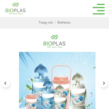
Bỏ
qua
nội
dung
Trang chủ
/
BioHome