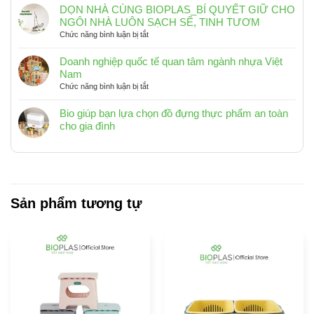
rác
RA
DỌN NHÀ CÙNG BIOPLAS_BÍ QUYẾT GIỮ CHO
chữ
KHƠI
NGÔI NHÀ LUÔN SẠCH SẼ, TINH TƯƠM
nhật
2025
ở
Chức năng bình luận bị tắt
Biohome10L,
DỌN
15L,
NHÀ
Doanh nghiệp quốc tế quan tâm ngành nhựa Việt
20L
CÙNG
Nam
_
BIOPLAS_BÍ
ở
Chức năng bình luận bị tắt
Phù
QUYẾT
Doanh
hợp
GIỮ
nghiệp
Bio giúp bạn lựa chọn đồ đựng thực phẩm an toàn
với
CHO
quốc
cho gia đình
không
NGÔI
tế
Không
gian
NHÀ
quan
có
sống
LUÔN
tâm
hiện
bình
SẠCH
ngành
đại
luận
SẼ,
nhựa
ở
TINH
Việt
Bio
Sản phẩm tương tự
TƯƠM
Nam
giúp
bạn
lựa
chọn
đồ
đựng
thực
phẩm
an