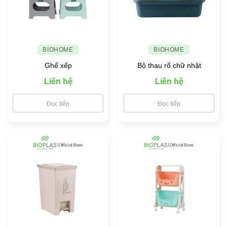
toàn
cho
gia
đình
BIOHOME
BIOHOME
Ghế xếp
Bộ thau rổ chữ nhật
Liên hệ
Liên hệ
Đọc tiếp
Đọc tiếp