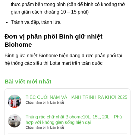
thực phẩm bên trong bình (cần để bình có khoảng thời
gian giãn cách khoảng 10 – 15 phút)
Tránh va đập, tránh lửa
Đơn vị phân phối Bình giữ nhiệt
Biohome
Bình giữa nhiệt Biohome hiện đang được phân phối tại
hệ thống các siêu thị Lotte mart trên toàn quốc
Bài viết mới nhất
TIỆC CUỐI NĂM VÀ HÀNH TRÌNH RA KHƠI 2025
ở
Chức năng bình luận bị tắt
TIỆC
CUỐI
Thùng rác chữ nhật Biohome10L, 15L, 20L _ Phù
NĂM
hợp với không gian sống hiện đại
VÀ
ở
Chức năng bình luận bị tắt
HÀNH
Thùng
TRÌNH